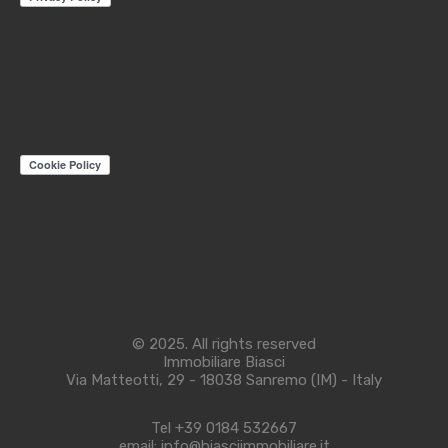
© 2025. All rights reserved
Immobiliare Biasci
Via Matteotti, 29 - 18038 Sanremo (IM) - Italy
Tel +39 0184 532667
email: info@biasciimmobiliare.it